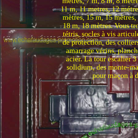
mètres, 7 m, 8 m, 8 mètre
11 m, 11 metres, 12 métre
mètres, 15 m, 15 mètres,
18 m, 18 mètres. Vous tr
tétris, socles à vis artic
de protection, des collier
amarrage vérins, planche
acier. La tour escalier 
solidium, des monte-mat
pour maçon à de