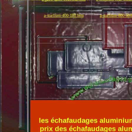
a-starlium-400-180.htm
a-starlium-800-60
les échafaudages alumini
prix des échafaudages alum