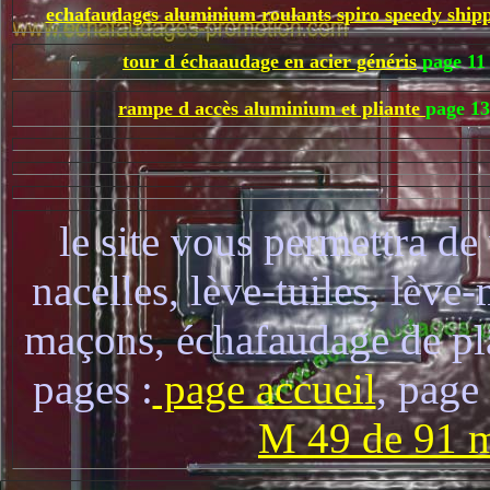
echafaudages aluminium roulants spiro speedy ship
tour d échaaudage en acier généris
page 11
rampe d accès aluminium et pliante
page 13
le site vous permettra de
nacelles, lève-tuiles, lèv
maçons, échafaudage de plâ
pages :
page accueil
, page
M 49 de 91