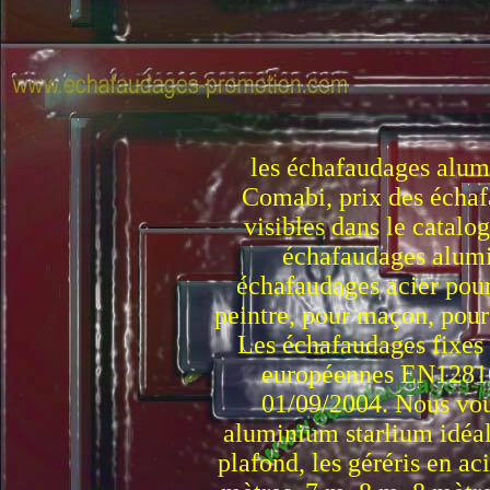
les échafaudages alu
Comabi, prix des écha
visibles dans le catalo
échafaudages alumi
échafaudages acier pour
peintre, pour maçon, pour 
Les échafaudages fixes
européennes EN12810
01/09/2004. Nous vo
aluminium starlium idéal
plafond, les géréris en ac