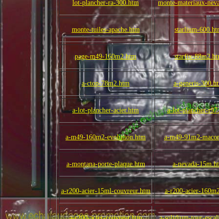
lot-plancher-ra-300.htm
monte-materiaux-nev
monte-tuiles-apache.htm
starlium-600.h
page-m49-160m2.htm
starfix-88m2.h
a-ctop-78m2.htm
a-generis-300.h
a-lot-plancher-acier.htm
a-lot-plancher-r97
a-m49-160m2-evolution.htm
a-m49-91m2-maco
a-montana-porte-plaque.htm
a-nevada-15m.h
a-r200-acier-15ml-couvreur.htm
a-r200-acier-160m
a-r200-acier-couvreur.htm
a-solidium-tour-escal