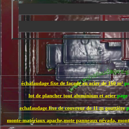
échafaudage fixe de façade en acier de 160 m²
pa
lot de plancher tout aluminium et acier
page
echafaudage fixe de couvreur de 11 m gouttière
p
monte-matériaux apache,mote panneaux névada, mon