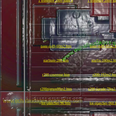
1 trimestre 2009 page 8
1 trimestre 2009 p
page-m49-60m2.htm
page-m49-91m2.
starlium-280.htm
starfix-160m2.h
r200-couvreur.htm
r200-192m2.ht
r200pignon88m2.htm
r200-facade-78m2
lot-plancher-96.htm
lot-plancher-960.